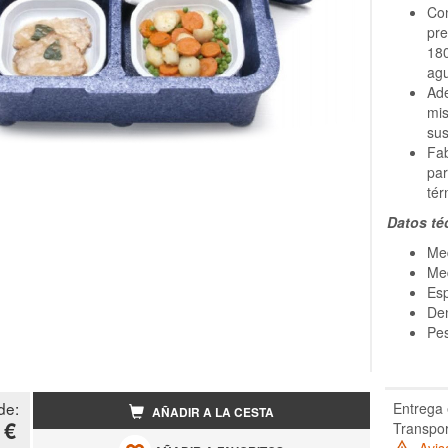
Con
pre
180
agu
Ade
mis
su
Fab
par
tér
Datos té
Med
Med
Es
Den
Pes
de:
Entrega 
AÑADIR A LA CESTA
 €
Transpor