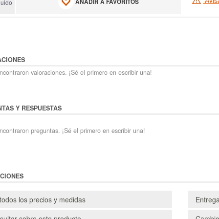
Avis
AÑADIR A FAVORITOS
luido
ACIONES
contraron valoraciones. ¡Sé el primero en escribir una!
TAS Y RESPUESTAS
ncontraron preguntas. ¡Sé el primero en escribir una!
CIONES
todos los precios y medidas
Entreg
ultar sobre este producto
Cambio