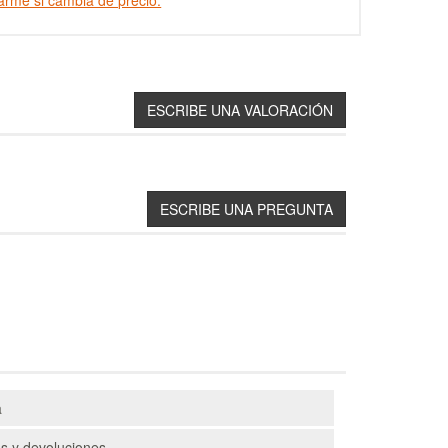
arme si cambia de precio.
a
s y devoluciones