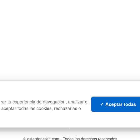
CAJAS
PA
ES
PALETS DE PLÁSTICO
CO
rar tu experiencia de navegación, analizar el
MANUTENCIÓN
PL
✓ Aceptar todas
s aceptar todas las cookies, rechazarlas o
GESTIÓN DE RESIDUOS
LI
S
LO
© estanteriaskit.com - Todos los derechos reservados