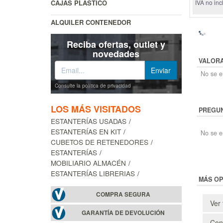
CAJAS PLÁSTICO
IVA no inc
ALQUILER CONTENEDOR
Reciba ofertas, outlet y
novedades
VALOR
No se en
Consulte la política de privacidad
LOS MÁS VISITADOS
PREGUN
ESTANTERÍAS USADAS
ESTANTERÍAS EN KIT
No se e
CUBETOS DE RETENEDORES
ESTANTERÍAS
MOBILIARIO ALMACÉN
ESTANTERÍAS LIBRERIAS
MÁS OP
COMPRA SEGURA
Ver 
GARANTÍA DE DEVOLUCIÓN
Cons