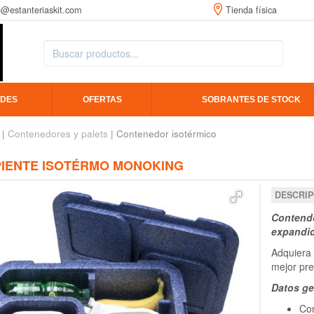
o@estanteriaskit.com
Tienda física
DES
OFERTAS
SOBRANTES DE STOCK
|
Contenedores y palets
| Contenedor isotérmico
PIENTE ISOTÉRMO MONOKING
DESCRIP
Contendo
expandid
Adquiera 
mejor pr
Datos ge
Con