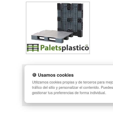
POLÍTICA DE PRIVACIDAD
MAPA WEB
🍪 Usamos cookies
CONDICIONES DE USO
PREGUNTAS FRECUENT
Utilizamos cookies propias y de terceros para mejo
CAMBIOS Y
INGRESA A TU CUENTA
tráfico del sitio y personalizar el contenido. Puede
DEVOLUCIONES
gestionar tus preferencias de forma individual.
CONTACTO
QUIENES SOMOS