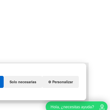
LETS
DEPORTES
NTENEDORES DE
ARTÍCULOS DE NATACIÓN
ÁSTICO
MUEBLES CON PALETS
Solo necesarias
⚙️ Personalizar
QUIDACIÓN Y
OBRANTES
TES DE NAVIDAD
Hola, ¿necesitas ayuda?