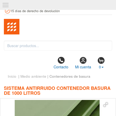
+34 961 106 146
info@estanteriaskit.com
Tienda física
15 días de derecho de devolución
Contacto
Mi cuenta
0
Inicio
|
Medio ambiente
| Contenedores de basura
SISTEMA ANTIRRUIDO CONTENEDOR BASURA
DE 1000 LITROS