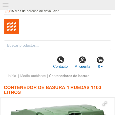
+34 961 106 146
info@estanteriaskit.com
Tienda física
15 días de derecho de devolución
Contacto
Mi cuenta
0
Inicio
|
Medio ambiente
| Contenedores de basura
CONTENEDOR DE BASURA 4 RUEDAS 1100
LITROS