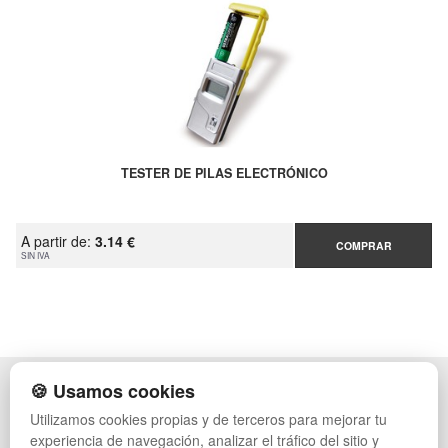
TESTER DE PILAS ELECTRÓNICO
A partir de:
3.14 €
COMPRAR
SIN IVA
🍪 Usamos cookies
POLÍTICA DE PRIVACIDAD
CAJAS
CONDICIONES DE USO
PALETS DE PLÁSTICO
Utilizamos cookies propias y de terceros para mejorar tu
CAMBIOS Y DEVOLUCIONES
MANUTENCIÓN
experiencia de navegación, analizar el tráfico del sitio y