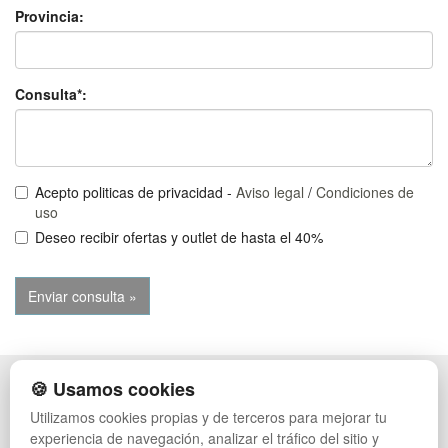
Provincia:
Consulta*:
Acepto politicas de privacidad -
Aviso legal
/
Condiciones de
uso
Deseo recibir ofertas y outlet de hasta el 40%
🍪 Usamos cookies
POLÍTICA DE PRIVACIDAD
CAJAS
CONDICIONES DE USO
PALETS DE PLÁSTICO
Utilizamos cookies propias y de terceros para mejorar tu
CAMBIOS Y DEVOLUCIONES
MANUTENCIÓN
experiencia de navegación, analizar el tráfico del sitio y