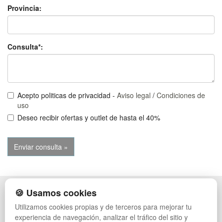
Provincia:
Consulta*:
Acepto politicas de privacidad -
Aviso legal
/
Condiciones de
uso
Deseo recibir ofertas y outlet de hasta el 40%
🍪 Usamos cookies
POLÍTICA DE PRIVACIDAD
CAJAS
CONDICIONES DE USO
PALETS DE PLÁSTICO
Utilizamos cookies propias y de terceros para mejorar tu
CAMBIOS Y DEVOLUCIONES
MANUTENCIÓN
experiencia de navegación, analizar el tráfico del sitio y