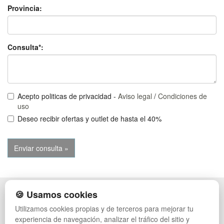
Provincia:
Consulta*:
Acepto politicas de privacidad -
Aviso legal
/
Condiciones de
uso
Deseo recibir ofertas y outlet de hasta el 40%
🍪 Usamos cookies
POLÍTICA DE PRIVACIDAD
CAJAS
CONDICIONES DE USO
PALETS DE PLÁSTICO
Utilizamos cookies propias y de terceros para mejorar tu
CAMBIOS Y DEVOLUCIONES
MANUTENCIÓN
experiencia de navegación, analizar el tráfico del sitio y