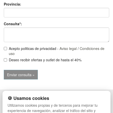
Provincia:
Consulta*:
Acepto politicas de privacidad -
Aviso legal
/
Condiciones de
uso
Deseo recibir ofertas y outlet de hasta el 40%
🍪 Usamos cookies
POLÍTICA DE PRIVACIDAD
CAJAS
CONDICIONES DE USO
PALETS DE PLÁSTICO
Utilizamos cookies propias y de terceros para mejorar tu
CAMBIOS Y DEVOLUCIONES
MANUTENCIÓN
experiencia de navegación, analizar el tráfico del sitio y