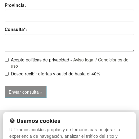
Provincia:
Consulta*:
Acepto politicas de privacidad -
Aviso legal
/
Condiciones de
uso
Deseo recibir ofertas y outlet de hasta el 40%
🍪 Usamos cookies
POLÍTICA DE PRIVACIDAD
CAJAS
CONDICIONES DE USO
PALETS DE PLÁSTICO
Utilizamos cookies propias y de terceros para mejorar tu
CAMBIOS Y DEVOLUCIONES
MANUTENCIÓN
experiencia de navegación, analizar el tráfico del sitio y