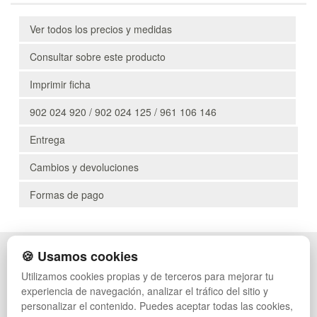
Ver todos los precios y medidas
Consultar sobre este producto
Imprimir ficha
902 024 920 / 902 024 125 / 961 106 146
Entrega
Cambios y devoluciones
Formas de pago
🍪 Usamos cookies
POLÍTICA DE PRIVACIDAD
CAJAS
CONDICIONES DE USO
PALETS DE PLÁSTICO
Utilizamos cookies propias y de terceros para mejorar tu
CAMBIOS Y DEVOLUCIONES
MANUTENCIÓN
experiencia de navegación, analizar el tráfico del sitio y
CONTACTO
GESTIÓN DE RESIDUOS
personalizar el contenido. Puedes aceptar todas las cookies,
QUIENES SOMOS
PALETS