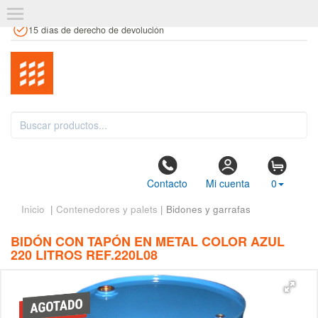
+34 961 106 146
info@estanteriaskit.com
Tienda física
15 días de derecho de devolución
Contacto
Mi cuenta
0
Inicio
|
Contenedores y palets
| Bidones y garrafas
BIDÓN CON TAPÓN EN METAL COLOR AZUL
220 LITROS REF.220L08