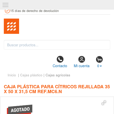
+34 961 106 146
info@estanteriaskit.com
Tienda física
15 días de derecho de devolución
Contacto
Mi cuenta
0
Inicio
|
Cajas plástico
| Cajas agricolas
CAJA PLÁSTICA PARA CÍTRICOS REJILLADA 35
X 50 X 31,5 CM REF.MC6.N