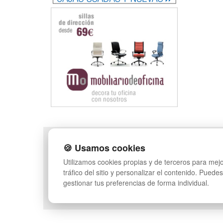
POLÍTICA DE PRIVACIDAD
MAPA WEB
🍪 Usamos cookies
CONDICIONES DE USO
PREGUNTAS FRECUENT
Utilizamos cookies propias y de terceros para mejo
CAMBIOS Y
INGRESA A TU CUENTA
tráfico del sitio y personalizar el contenido. Puede
DEVOLUCIONES
gestionar tus preferencias de forma individual.
CONTACTO
QUIENES SOMOS