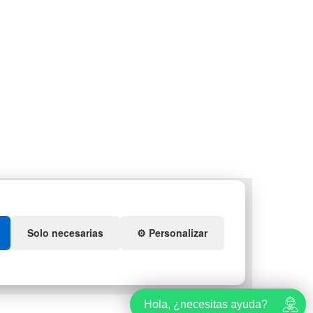
LETS
DEPORTES
NTENEDORES DE
ARTÍCULOS DE NATACIÓN
ÁSTICO
MUEBLES CON PALETS
Solo necesarias
⚙️ Personalizar
QUIDACIÓN Y
OBRANTES
TES DE NAVIDAD
Hola, ¿necesitas ayuda?