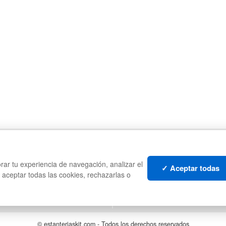
CAJAS
PA
ES
PALETS DE PLÁSTICO
CO
rar tu experiencia de navegación, analizar el
MANUTENCIÓN
PL
✓ Aceptar todas
s aceptar todas las cookies, rechazarlas o
GESTIÓN DE RESIDUOS
LI
S
LO
© estanteriaskit.com - Todos los derechos reservados