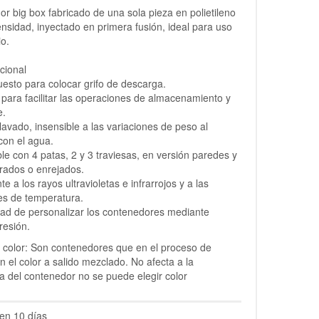
r big box fabricado de una sola pieza en polietileno
ensidad, inyectado en primera fusión, ideal para uso
io.
cional
uesto para colocar grifo de descarga.
e para facilitar las operaciones de almacenamiento y
e.
l lavado, insensible a las variaciones de peso al
con el agua.
ble con 4 patas, 2 y 3 traviesas, en versión paredes y
rados o enrejados.
te a los rayos ultravioletas e infrarrojos y a las
es de temperatura.
idad de personalizar los contenedores mediante
resión.
 color: Son contenedores que en el proceso de
ón el color a salido mezclado. No afecta a la
ia del contenedor no se puede elegir color
en 10 días