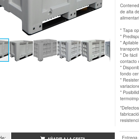
Contenedo
de alta d
alimentar
* Tapa op
* Predisp
* Apilabl
transport
* De fáci
contacto 
* Disponi
fondo cer
* Resisten
variacion
* Posibil
termoimp
*Defectos
fabricaci
resistenc
de:
Entrega 
AÑADIR A LA CESTA