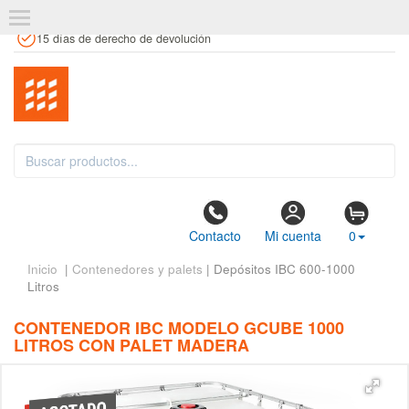
+34 961 106 146
info@estanteriaskit.com
Tienda física
15 días de derecho de devolución
Contacto
Mi cuenta
0
Inicio
|
Contenedores y palets
| Depósitos IBC 600-1000
Litros
CONTENEDOR IBC MODELO GCUBE 1000
LITROS CON PALET MADERA