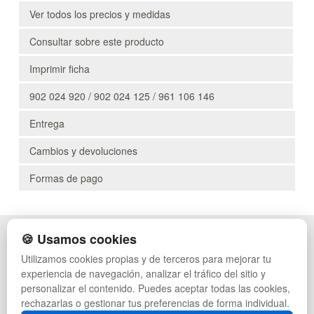
Ver todos los precios y medidas
Consultar sobre este producto
Imprimir ficha
902 024 920 / 902 024 125 / 961 106 146
Entrega
Cambios y devoluciones
Formas de pago
🍪 Usamos cookies
POLÍTICA DE PRIVACIDAD
CAJAS
CONDICIONES DE USO
PALETS DE PLÁSTICO
Utilizamos cookies propias y de terceros para mejorar tu
CAMBIOS Y DEVOLUCIONES
MANUTENCIÓN
experiencia de navegación, analizar el tráfico del sitio y
CONTACTO
GESTIÓN DE RESIDUOS
personalizar el contenido. Puedes aceptar todas las cookies,
QUIENES SOMOS
PALETS
rechazarlas o gestionar tus preferencias de forma individual.
MAPA WEB
CONTENEDORES DE PLÁSTICO