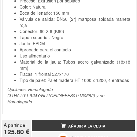
Proceso: Extrusión por soplado
Color: Natural
Boca de llenado: 150 mm
Válvula de salida: DN50 (2") mariposa soldada maneta
roja
Conector: 60 X 6 (K60)
Tapón superior: Negro
Junta: EPDM
Aprobado para el contacto
Uso alimentario
Material de la jaula: Tubos acero galvanizado (18x18
mm)
Placas: 1 frontal 527x470
Tipo de palet: Palet madera HT 1000 x 1200, 4 entradas
Opciones: Homologado
(31HA1/Y1.9/MY/NL/TCPI/GEFES01/150582) y no
Homologado
A partir de:
AÑADIR A LA CESTA
125.80 €