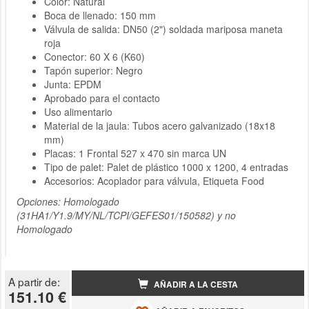
Color: Natural
Boca de llenado: 150 mm
Válvula de salida: DN50 (2") soldada mariposa maneta
roja
Conector: 60 X 6 (K60)
Tapón superior: Negro
Junta: EPDM
Aprobado para el contacto
Uso alimentario
Material de la jaula: Tubos acero galvanizado (18x18
mm)
Placas: 1 Frontal 527 x 470 sin marca UN
Tipo de palet: Palet de plástico 1000 x 1200, 4 entradas
Accesorios: Acoplador para válvula, Etiqueta Food
Opciones: Homologado
(31HA1/Y1.9/MY/NL/TCPI/GEFES01/150582) y no
Homologado
A partir de:
AÑADIR A LA CESTA
151.10 €