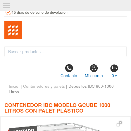
+34 961 106 146
info@estanteriaskit.com
Tienda física
15 días de derecho de devolución
Contacto
Mi cuenta
0
Inicio
|
Contenedores y palets
| Depósitos IBC 600-1000
Litros
CONTENEDOR IBC MODELO GCUBE 1000
LITROS CON PALET PLÁSTICO