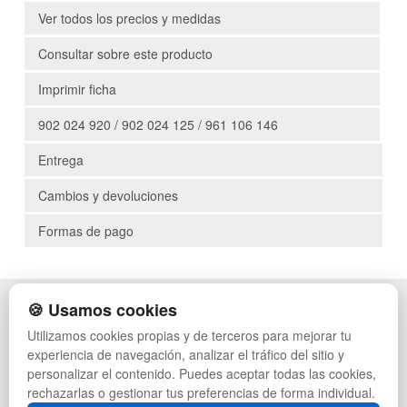
Ver todos los precios y medidas
Consultar sobre este producto
Imprimir ficha
902 024 920 / 902 024 125 / 961 106 146
Entrega
Cambios y devoluciones
Formas de pago
🍪 Usamos cookies
POLÍTICA DE PRIVACIDAD
CAJAS
CONDICIONES DE USO
PALETS DE PLÁSTICO
Utilizamos cookies propias y de terceros para mejorar tu
CAMBIOS Y DEVOLUCIONES
MANUTENCIÓN
experiencia de navegación, analizar el tráfico del sitio y
CONTACTO
GESTIÓN DE RESIDUOS
personalizar el contenido. Puedes aceptar todas las cookies,
QUIENES SOMOS
PALETS
rechazarlas o gestionar tus preferencias de forma individual.
MAPA WEB
CONTENEDORES DE PLÁSTICO