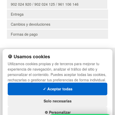
902 024 920 / 902 024 125 / 961 106 146
Entrega
Cambios y devoluciones
Formas de pago
🍪 Usamos cookies
POLÍTICA DE PRIVACIDAD
CAJAS
CONDICIONES DE USO
PALETS DE PLÁSTICO
Utilizamos cookies propias y de terceros para mejorar tu
CAMBIOS Y DEVOLUCIONES
MANUTENCIÓN
experiencia de navegación, analizar el tráfico del sitio y
CONTACTO
GESTIÓN DE RESIDUOS
personalizar el contenido. Puedes aceptar todas las cookies,
QUIENES SOMOS
PALETS
rechazarlas o gestionar tus preferencias de forma individual.
MAPA WEB
CONTENEDORES DE PLÁSTICO
PREGUNTAS FRECUENTES
LIQUIDACIÓN Y SOBRANTES
✓ Aceptar todas
INGRESA A TU CUENTA
LOTES DE NAVIDAD
DEPORTES
Solo necesarias
ARTÍCULOS DE NATACIÓN
MUEBLES CON PALETS
⚙️ Personalizar