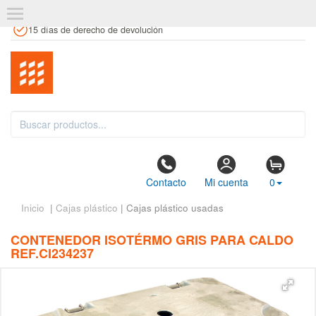
+34 961 106 146
info@estanteriaskit.com
Tienda física
15 días de derecho de devolución
Contacto
Mi cuenta
0
Inicio
|
Cajas plástico
| Cajas plástico usadas
CONTENEDOR ISOTÉRMO GRIS PARA CALDO
REF.CI234237