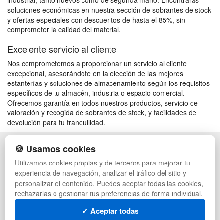
industrial, tanto nuevos como de segunda mano. Encontrarás
soluciones económicas en nuestra sección de sobrantes de stock
y ofertas especiales con descuentos de hasta el 85%, sin
comprometer la calidad del material.
Excelente servicio al cliente
Nos comprometemos a proporcionar un servicio al cliente
excepcional, asesorándote en la elección de las mejores
estanterías y soluciones de almacenamiento según los requisitos
específicos de tu almacén, industria o espacio comercial.
Ofrecemos garantía en todos nuestros productos, servicio de
valoración y recogida de sobrantes de stock, y facilidades de
devolución para tu tranquilidad.
🍪 Usamos cookies
POLÍTICA DE PRIVACIDAD
CAJAS
CONDICIONES DE USO
PALETS DE PLÁSTICO
Utilizamos cookies propias y de terceros para mejorar tu
CAMBIOS Y DEVOLUCIONES
MANUTENCIÓN
experiencia de navegación, analizar el tráfico del sitio y
CONTACTO
GESTIÓN DE RESIDUOS
personalizar el contenido. Puedes aceptar todas las cookies,
QUIENES SOMOS
PALETS
rechazarlas o gestionar tus preferencias de forma individual.
MAPA WEB
CONTENEDORES DE PLÁSTICO
PREGUNTAS FRECUENTES
LIQUIDACIÓN Y SOBRANTES
✓ Aceptar todas
INGRESA A TU CUENTA
LOTES DE NAVIDAD