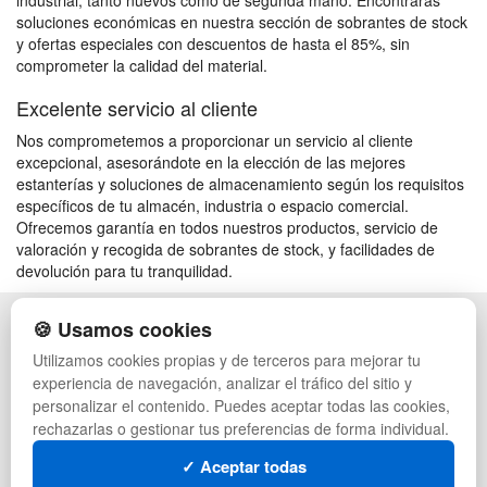
industrial, tanto nuevos como de segunda mano. Encontrarás
soluciones económicas en nuestra sección de sobrantes de stock
y ofertas especiales con descuentos de hasta el 85%, sin
comprometer la calidad del material.
Excelente servicio al cliente
Nos comprometemos a proporcionar un servicio al cliente
excepcional, asesorándote en la elección de las mejores
estanterías y soluciones de almacenamiento según los requisitos
específicos de tu almacén, industria o espacio comercial.
Ofrecemos garantía en todos nuestros productos, servicio de
valoración y recogida de sobrantes de stock, y facilidades de
devolución para tu tranquilidad.
🍪 Usamos cookies
POLÍTICA DE PRIVACIDAD
CAJAS
CONDICIONES DE USO
PALETS DE PLÁSTICO
Utilizamos cookies propias y de terceros para mejorar tu
CAMBIOS Y DEVOLUCIONES
MANUTENCIÓN
experiencia de navegación, analizar el tráfico del sitio y
CONTACTO
GESTIÓN DE RESIDUOS
personalizar el contenido. Puedes aceptar todas las cookies,
QUIENES SOMOS
PALETS
rechazarlas o gestionar tus preferencias de forma individual.
MAPA WEB
CONTENEDORES DE PLÁSTICO
PREGUNTAS FRECUENTES
LIQUIDACIÓN Y SOBRANTES
✓ Aceptar todas
INGRESA A TU CUENTA
LOTES DE NAVIDAD