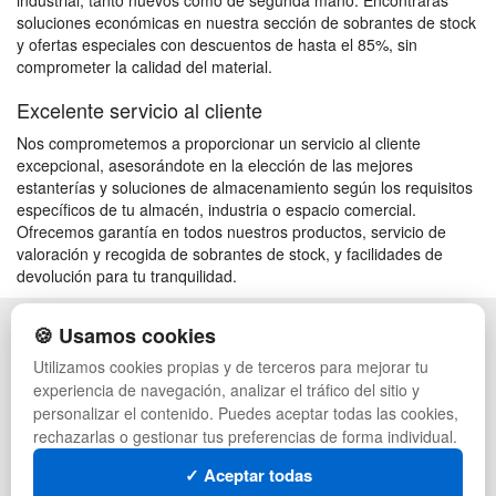
industrial, tanto nuevos como de segunda mano. Encontrarás
soluciones económicas en nuestra sección de sobrantes de stock
y ofertas especiales con descuentos de hasta el 85%, sin
comprometer la calidad del material.
Excelente servicio al cliente
Nos comprometemos a proporcionar un servicio al cliente
excepcional, asesorándote en la elección de las mejores
estanterías y soluciones de almacenamiento según los requisitos
específicos de tu almacén, industria o espacio comercial.
Ofrecemos garantía en todos nuestros productos, servicio de
valoración y recogida de sobrantes de stock, y facilidades de
devolución para tu tranquilidad.
🍪 Usamos cookies
POLÍTICA DE PRIVACIDAD
CAJAS
CONDICIONES DE USO
PALETS DE PLÁSTICO
Utilizamos cookies propias y de terceros para mejorar tu
CAMBIOS Y DEVOLUCIONES
MANUTENCIÓN
experiencia de navegación, analizar el tráfico del sitio y
CONTACTO
GESTIÓN DE RESIDUOS
personalizar el contenido. Puedes aceptar todas las cookies,
QUIENES SOMOS
PALETS
rechazarlas o gestionar tus preferencias de forma individual.
MAPA WEB
CONTENEDORES DE PLÁSTICO
PREGUNTAS FRECUENTES
LIQUIDACIÓN Y SOBRANTES
✓ Aceptar todas
INGRESA A TU CUENTA
LOTES DE NAVIDAD