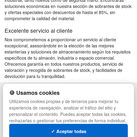
industrial, tanto nuevos como de segunda mano. Encontrarás
soluciones económicas en nuestra sección de sobrantes de stock
y ofertas especiales con descuentos de hasta el 85%, sin
comprometer la calidad del material.
Excelente servicio al cliente
Nos comprometemos a proporcionar un servicio al cliente
excepcional, asesorándote en la elección de las mejores
estanterías y soluciones de almacenamiento según los requisitos
específicos de tu almacén, industria o espacio comercial.
Ofrecemos garantía en todos nuestros productos, servicio de
valoración y recogida de sobrantes de stock, y facilidades de
devolución para tu tranquilidad.
🍪 Usamos cookies
POLÍTICA DE PRIVACIDAD
CAJAS
CONDICIONES DE USO
PALETS DE PLÁSTICO
Utilizamos cookies propias y de terceros para mejorar tu
CAMBIOS Y DEVOLUCIONES
MANUTENCIÓN
experiencia de navegación, analizar el tráfico del sitio y
CONTACTO
GESTIÓN DE RESIDUOS
personalizar el contenido. Puedes aceptar todas las cookies,
QUIENES SOMOS
PALETS
rechazarlas o gestionar tus preferencias de forma individual.
MAPA WEB
CONTENEDORES DE PLÁSTICO
PREGUNTAS FRECUENTES
LIQUIDACIÓN Y SOBRANTES
✓ Aceptar todas
INGRESA A TU CUENTA
LOTES DE NAVIDAD