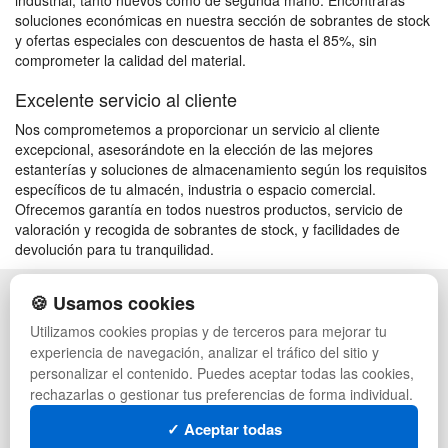
industrial, tanto nuevos como de segunda mano. Encontrarás
soluciones económicas en nuestra sección de sobrantes de stock
y ofertas especiales con descuentos de hasta el 85%, sin
comprometer la calidad del material.
Excelente servicio al cliente
Nos comprometemos a proporcionar un servicio al cliente
excepcional, asesorándote en la elección de las mejores
estanterías y soluciones de almacenamiento según los requisitos
específicos de tu almacén, industria o espacio comercial.
Ofrecemos garantía en todos nuestros productos, servicio de
valoración y recogida de sobrantes de stock, y facilidades de
devolución para tu tranquilidad.
🍪 Usamos cookies
POLÍTICA DE PRIVACIDAD
CAJAS
CONDICIONES DE USO
PALETS DE PLÁSTICO
Utilizamos cookies propias y de terceros para mejorar tu
CAMBIOS Y DEVOLUCIONES
MANUTENCIÓN
experiencia de navegación, analizar el tráfico del sitio y
CONTACTO
GESTIÓN DE RESIDUOS
personalizar el contenido. Puedes aceptar todas las cookies,
QUIENES SOMOS
PALETS
rechazarlas o gestionar tus preferencias de forma individual.
MAPA WEB
CONTENEDORES DE PLÁSTICO
PREGUNTAS FRECUENTES
LIQUIDACIÓN Y SOBRANTES
✓ Aceptar todas
INGRESA A TU CUENTA
LOTES DE NAVIDAD