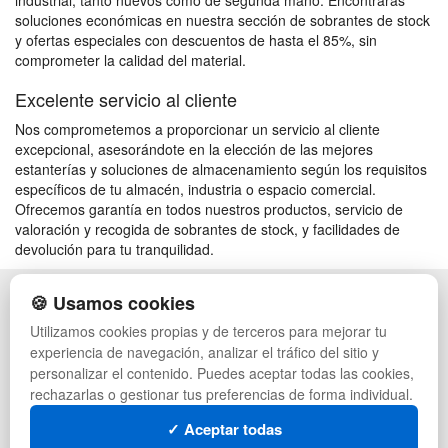
industrial, tanto nuevos como de segunda mano. Encontrarás
soluciones económicas en nuestra sección de sobrantes de stock
y ofertas especiales con descuentos de hasta el 85%, sin
comprometer la calidad del material.
Excelente servicio al cliente
Nos comprometemos a proporcionar un servicio al cliente
excepcional, asesorándote en la elección de las mejores
estanterías y soluciones de almacenamiento según los requisitos
específicos de tu almacén, industria o espacio comercial.
Ofrecemos garantía en todos nuestros productos, servicio de
valoración y recogida de sobrantes de stock, y facilidades de
devolución para tu tranquilidad.
🍪 Usamos cookies
POLÍTICA DE PRIVACIDAD
CAJAS
CONDICIONES DE USO
PALETS DE PLÁSTICO
Utilizamos cookies propias y de terceros para mejorar tu
CAMBIOS Y DEVOLUCIONES
MANUTENCIÓN
experiencia de navegación, analizar el tráfico del sitio y
CONTACTO
GESTIÓN DE RESIDUOS
personalizar el contenido. Puedes aceptar todas las cookies,
QUIENES SOMOS
PALETS
rechazarlas o gestionar tus preferencias de forma individual.
MAPA WEB
CONTENEDORES DE PLÁSTICO
PREGUNTAS FRECUENTES
LIQUIDACIÓN Y SOBRANTES
✓ Aceptar todas
INGRESA A TU CUENTA
LOTES DE NAVIDAD