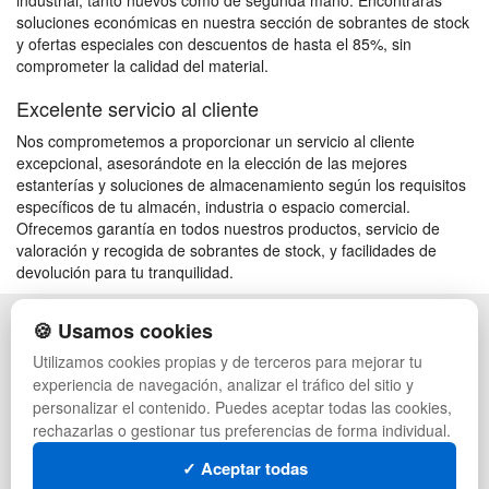
industrial, tanto nuevos como de segunda mano. Encontrarás
soluciones económicas en nuestra sección de sobrantes de stock
y ofertas especiales con descuentos de hasta el 85%, sin
comprometer la calidad del material.
Excelente servicio al cliente
Nos comprometemos a proporcionar un servicio al cliente
excepcional, asesorándote en la elección de las mejores
estanterías y soluciones de almacenamiento según los requisitos
específicos de tu almacén, industria o espacio comercial.
Ofrecemos garantía en todos nuestros productos, servicio de
valoración y recogida de sobrantes de stock, y facilidades de
devolución para tu tranquilidad.
🍪 Usamos cookies
POLÍTICA DE PRIVACIDAD
CAJAS
CONDICIONES DE USO
PALETS DE PLÁSTICO
Utilizamos cookies propias y de terceros para mejorar tu
CAMBIOS Y DEVOLUCIONES
MANUTENCIÓN
experiencia de navegación, analizar el tráfico del sitio y
CONTACTO
GESTIÓN DE RESIDUOS
personalizar el contenido. Puedes aceptar todas las cookies,
QUIENES SOMOS
PALETS
rechazarlas o gestionar tus preferencias de forma individual.
MAPA WEB
CONTENEDORES DE PLÁSTICO
PREGUNTAS FRECUENTES
LIQUIDACIÓN Y SOBRANTES
✓ Aceptar todas
INGRESA A TU CUENTA
LOTES DE NAVIDAD