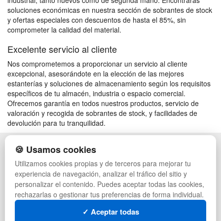
industrial, tanto nuevos como de segunda mano. Encontrarás
soluciones económicas en nuestra sección de sobrantes de stock
y ofertas especiales con descuentos de hasta el 85%, sin
comprometer la calidad del material.
Excelente servicio al cliente
Nos comprometemos a proporcionar un servicio al cliente
excepcional, asesorándote en la elección de las mejores
estanterías y soluciones de almacenamiento según los requisitos
específicos de tu almacén, industria o espacio comercial.
Ofrecemos garantía en todos nuestros productos, servicio de
valoración y recogida de sobrantes de stock, y facilidades de
devolución para tu tranquilidad.
🍪 Usamos cookies
POLÍTICA DE PRIVACIDAD
CAJAS
CONDICIONES DE USO
PALETS DE PLÁSTICO
Utilizamos cookies propias y de terceros para mejorar tu
CAMBIOS Y DEVOLUCIONES
MANUTENCIÓN
experiencia de navegación, analizar el tráfico del sitio y
CONTACTO
GESTIÓN DE RESIDUOS
personalizar el contenido. Puedes aceptar todas las cookies,
QUIENES SOMOS
PALETS
rechazarlas o gestionar tus preferencias de forma individual.
MAPA WEB
CONTENEDORES DE PLÁSTICO
PREGUNTAS FRECUENTES
LIQUIDACIÓN Y SOBRANTES
✓ Aceptar todas
INGRESA A TU CUENTA
LOTES DE NAVIDAD