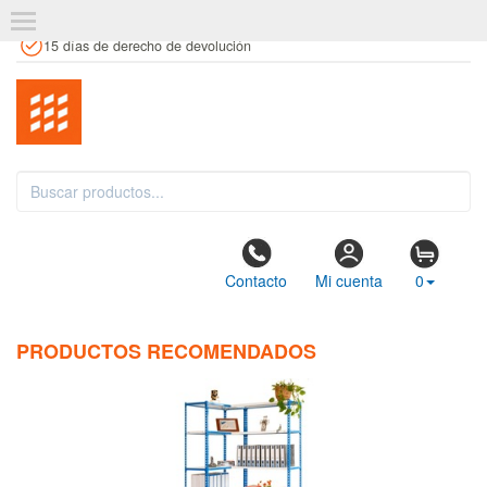
+34 961 106 146
info@estanteriaskit.com
Tienda física
15 días de derecho de devolución
Contacto
Mi cuenta
0
PRODUCTOS RECOMENDADOS