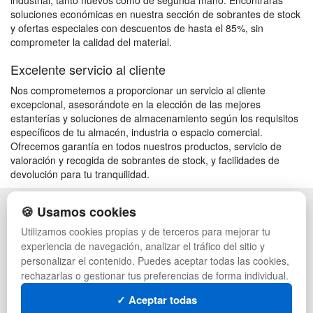
industrial, tanto nuevos como de segunda mano. Encontrarás
soluciones económicas en nuestra sección de sobrantes de stock
y ofertas especiales con descuentos de hasta el 85%, sin
comprometer la calidad del material.
Excelente servicio al cliente
Nos comprometemos a proporcionar un servicio al cliente
excepcional, asesorándote en la elección de las mejores
estanterías y soluciones de almacenamiento según los requisitos
específicos de tu almacén, industria o espacio comercial.
Ofrecemos garantía en todos nuestros productos, servicio de
valoración y recogida de sobrantes de stock, y facilidades de
devolución para tu tranquilidad.
🍪 Usamos cookies
POLÍTICA DE PRIVACIDAD
CAJAS
CONDICIONES DE USO
PALETS DE PLÁSTICO
Utilizamos cookies propias y de terceros para mejorar tu
CAMBIOS Y DEVOLUCIONES
MANUTENCIÓN
experiencia de navegación, analizar el tráfico del sitio y
CONTACTO
GESTIÓN DE RESIDUOS
personalizar el contenido. Puedes aceptar todas las cookies,
QUIENES SOMOS
PALETS
rechazarlas o gestionar tus preferencias de forma individual.
MAPA WEB
CONTENEDORES DE PLÁSTICO
PREGUNTAS FRECUENTES
LIQUIDACIÓN Y SOBRANTES
✓ Aceptar todas
INGRESA A TU CUENTA
LOTES DE NAVIDAD