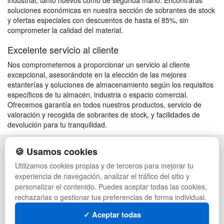
industrial, tanto nuevos como de segunda mano. Encontrarás
soluciones económicas en nuestra sección de sobrantes de stock
y ofertas especiales con descuentos de hasta el 85%, sin
comprometer la calidad del material.
Excelente servicio al cliente
Nos comprometemos a proporcionar un servicio al cliente
excepcional, asesorándote en la elección de las mejores
estanterías y soluciones de almacenamiento según los requisitos
específicos de tu almacén, industria o espacio comercial.
Ofrecemos garantía en todos nuestros productos, servicio de
valoración y recogida de sobrantes de stock, y facilidades de
devolución para tu tranquilidad.
🍪 Usamos cookies
POLÍTICA DE PRIVACIDAD
CAJAS
CONDICIONES DE USO
PALETS DE PLÁSTICO
Utilizamos cookies propias y de terceros para mejorar tu
CAMBIOS Y DEVOLUCIONES
MANUTENCIÓN
experiencia de navegación, analizar el tráfico del sitio y
CONTACTO
GESTIÓN DE RESIDUOS
personalizar el contenido. Puedes aceptar todas las cookies,
QUIENES SOMOS
PALETS
rechazarlas o gestionar tus preferencias de forma individual.
MAPA WEB
CONTENEDORES DE PLÁSTICO
PREGUNTAS FRECUENTES
LIQUIDACIÓN Y SOBRANTES
✓ Aceptar todas
INGRESA A TU CUENTA
LOTES DE NAVIDAD