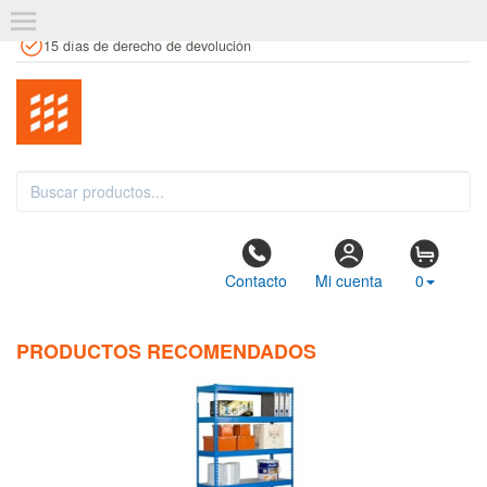
+34 961 106 146
info@estanteriaskit.com
Tienda física
15 días de derecho de devolución
Contacto
Mi cuenta
0
PRODUCTOS RECOMENDADOS