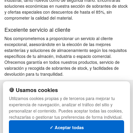
industrial, tanto nuevos como de segunda mano. Encontrarás
soluciones económicas en nuestra sección de sobrantes de stock
y ofertas especiales con descuentos de hasta el 85%, sin
comprometer la calidad del material.
Excelente servicio al cliente
Nos comprometemos a proporcionar un servicio al cliente
excepcional, asesorándote en la elección de las mejores
estanterías y soluciones de almacenamiento según los requisitos
específicos de tu almacén, industria o espacio comercial.
Ofrecemos garantía en todos nuestros productos, servicio de
valoración y recogida de sobrantes de stock, y facilidades de
devolución para tu tranquilidad.
🍪 Usamos cookies
POLÍTICA DE PRIVACIDAD
CAJAS
CONDICIONES DE USO
PALETS DE PLÁSTICO
Utilizamos cookies propias y de terceros para mejorar tu
CAMBIOS Y DEVOLUCIONES
MANUTENCIÓN
experiencia de navegación, analizar el tráfico del sitio y
CONTACTO
GESTIÓN DE RESIDUOS
personalizar el contenido. Puedes aceptar todas las cookies,
QUIENES SOMOS
PALETS
rechazarlas o gestionar tus preferencias de forma individual.
MAPA WEB
CONTENEDORES DE PLÁSTICO
PREGUNTAS FRECUENTES
LIQUIDACIÓN Y SOBRANTES
✓ Aceptar todas
INGRESA A TU CUENTA
LOTES DE NAVIDAD