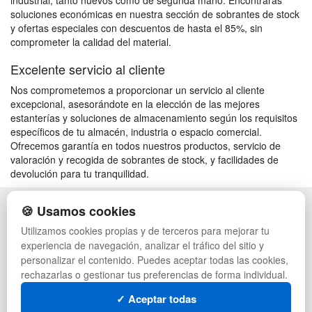
industrial, tanto nuevos como de segunda mano. Encontrarás
soluciones económicas en nuestra sección de sobrantes de stock
y ofertas especiales con descuentos de hasta el 85%, sin
comprometer la calidad del material.
Excelente servicio al cliente
Nos comprometemos a proporcionar un servicio al cliente
excepcional, asesorándote en la elección de las mejores
estanterías y soluciones de almacenamiento según los requisitos
específicos de tu almacén, industria o espacio comercial.
Ofrecemos garantía en todos nuestros productos, servicio de
valoración y recogida de sobrantes de stock, y facilidades de
devolución para tu tranquilidad.
🍪 Usamos cookies
POLÍTICA DE PRIVACIDAD
CAJAS
CONDICIONES DE USO
PALETS DE PLÁSTICO
Utilizamos cookies propias y de terceros para mejorar tu
CAMBIOS Y DEVOLUCIONES
MANUTENCIÓN
experiencia de navegación, analizar el tráfico del sitio y
CONTACTO
GESTIÓN DE RESIDUOS
personalizar el contenido. Puedes aceptar todas las cookies,
QUIENES SOMOS
PALETS
rechazarlas o gestionar tus preferencias de forma individual.
MAPA WEB
CONTENEDORES DE PLÁSTICO
PREGUNTAS FRECUENTES
LIQUIDACIÓN Y SOBRANTES
✓ Aceptar todas
INGRESA A TU CUENTA
LOTES DE NAVIDAD