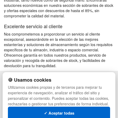
industrial, tanto nuevos como de segunda mano. Encontrarás
soluciones económicas en nuestra sección de sobrantes de stock
y ofertas especiales con descuentos de hasta el 85%, sin
comprometer la calidad del material.
Excelente servicio al cliente
Nos comprometemos a proporcionar un servicio al cliente
excepcional, asesorándote en la elección de las mejores
estanterías y soluciones de almacenamiento según los requisitos
específicos de tu almacén, industria o espacio comercial.
Ofrecemos garantía en todos nuestros productos, servicio de
valoración y recogida de sobrantes de stock, y facilidades de
devolución para tu tranquilidad.
🍪 Usamos cookies
POLÍTICA DE PRIVACIDAD
CAJAS
CONDICIONES DE USO
PALETS DE PLÁSTICO
Utilizamos cookies propias y de terceros para mejorar tu
CAMBIOS Y DEVOLUCIONES
MANUTENCIÓN
experiencia de navegación, analizar el tráfico del sitio y
CONTACTO
GESTIÓN DE RESIDUOS
personalizar el contenido. Puedes aceptar todas las cookies,
QUIENES SOMOS
PALETS
rechazarlas o gestionar tus preferencias de forma individual.
MAPA WEB
CONTENEDORES DE PLÁSTICO
PREGUNTAS FRECUENTES
LIQUIDACIÓN Y SOBRANTES
✓ Aceptar todas
INGRESA A TU CUENTA
LOTES DE NAVIDAD