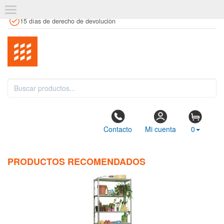
+34 961 106 146
info@estanteriaskit.com
Tienda física
15 días de derecho de devolución
Contacto
Mi cuenta
0
PRODUCTOS RECOMENDADOS