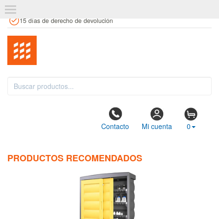
+34 961 106 146
info@estanteriaskit.com
Tienda física
15 días de derecho de devolución
Contacto
Mi cuenta
0
PRODUCTOS RECOMENDADOS