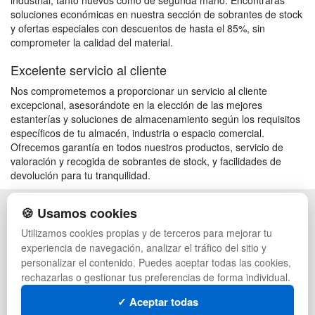
industrial, tanto nuevos como de segunda mano. Encontrarás
soluciones económicas en nuestra sección de sobrantes de stock
y ofertas especiales con descuentos de hasta el 85%, sin
comprometer la calidad del material.
Excelente servicio al cliente
Nos comprometemos a proporcionar un servicio al cliente
excepcional, asesorándote en la elección de las mejores
estanterías y soluciones de almacenamiento según los requisitos
específicos de tu almacén, industria o espacio comercial.
Ofrecemos garantía en todos nuestros productos, servicio de
valoración y recogida de sobrantes de stock, y facilidades de
devolución para tu tranquilidad.
🍪 Usamos cookies
POLÍTICA DE PRIVACIDAD
CAJAS
CONDICIONES DE USO
PALETS DE PLÁSTICO
Utilizamos cookies propias y de terceros para mejorar tu
CAMBIOS Y DEVOLUCIONES
MANUTENCIÓN
experiencia de navegación, analizar el tráfico del sitio y
CONTACTO
GESTIÓN DE RESIDUOS
personalizar el contenido. Puedes aceptar todas las cookies,
QUIENES SOMOS
PALETS
rechazarlas o gestionar tus preferencias de forma individual.
MAPA WEB
CONTENEDORES DE PLÁSTICO
PREGUNTAS FRECUENTES
LIQUIDACIÓN Y SOBRANTES
✓ Aceptar todas
INGRESA A TU CUENTA
LOTES DE NAVIDAD