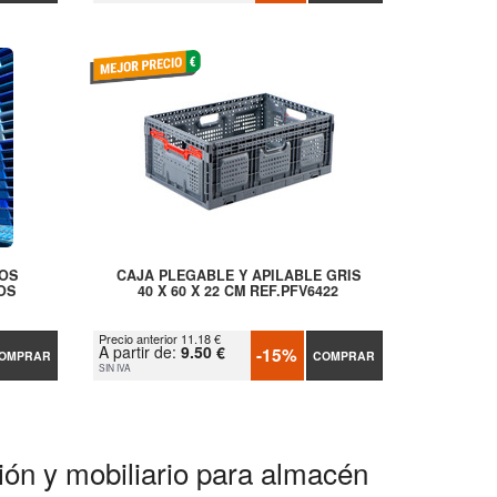
COS
CAJA PLEGABLE Y APILABLE GRIS
OS
40 X 60 X 22 CM REF.PFV6422
Precio anterior 11.18 €
A partir de:
9.50 €
-15%
OMPRAR
COMPRAR
SIN IVA
ción y mobiliario para almacén