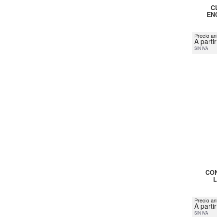
C
EN
Precio ant
A parti
SIN IVA
CON
Precio an
A parti
SIN IVA