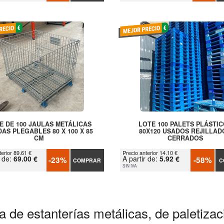
E DE 100 JAULAS METÁLICAS
LOTE 100 PALETS PLÁSTI
AS PLEGABLES 80 X 100 X 85
80X120 USADOS REJILLAD
CM
CERRADOS
terior 89.61 €
Precio anterior 14.10 €
r de:
69.00 €
A partir de:
5.92 €
-23%
-58%
COMPRAR
C
SIN IVA
a de estanterías metálicas, de paletiza