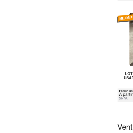
LOT
USAD
Precio an
A parti
SIN IVA
Vent