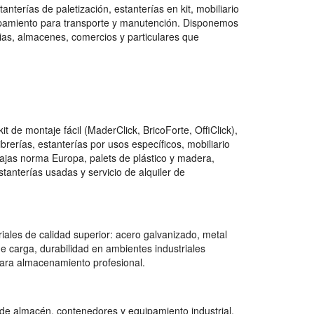
nterías de paletización, estanterías en kit, mobiliario
quipamiento para transporte y manutención. Disponemos
as, almacenes, comercios y particulares que
de montaje fácil (MaderClick, BricoForte, OffiClick),
ibrerías, estanterías por usos específicos, mobiliario
cajas norma Europa, palets de plástico y madera,
anterías usadas y servicio de alquiler de
iales de calidad superior: acero galvanizado, metal
e carga, durabilidad en ambientes industriales
para almacenamiento profesional.
 de almacén, contenedores y equipamiento industrial,