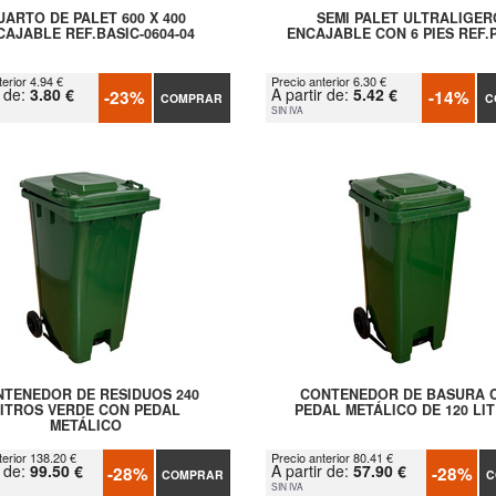
UARTO DE PALET 600 X 400
SEMI PALET ULTRALIGER
CAJABLE REF.BASIC-0604-04
ENCAJABLE CON 6 PIES REF.
erior 4.94 €
Precio anterior 6.30 €
r de:
3.80 €
A partir de:
5.42 €
-23%
-14%
COMPRAR
C
SIN IVA
TENEDOR DE RESIDUOS 240
CONTENEDOR DE BASURA 
LITROS VERDE CON PEDAL
PEDAL METÁLICO DE 120 LI
METÁLICO
terior 138.20 €
Precio anterior 80.41 €
r de:
99.50 €
A partir de:
57.90 €
-28%
-28%
COMPRAR
C
SIN IVA