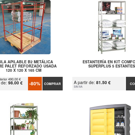
ULA APILABLE B2 METÁLICA
ESTANTERÍA EN KIT COMF
RE PALET REFORZADO USADA
SUPERPLUS 5 ESTANTES
120 X 120 X 165 CM
terior 490.00 €
A partir de:
81.50 €
r de:
98.00 €
-80%
COMPRAR
CO
SIN IVA