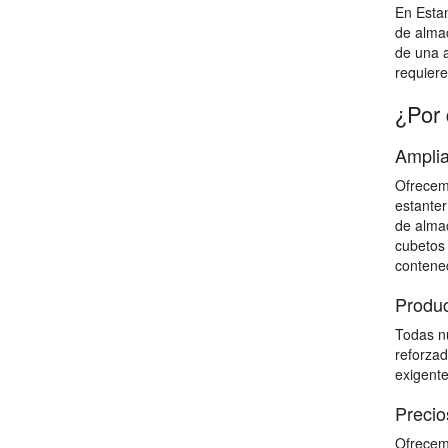
En Estan
de almac
de una a
requiere
¿Por 
Amplia
Ofrecemo
estanter
de almac
cubetos 
contene
Produc
Todas nu
reforzad
exigente
Precio
Ofrecemo