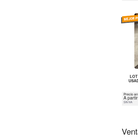
LOT
USAD
Precio an
A parti
SIN IVA
Vent