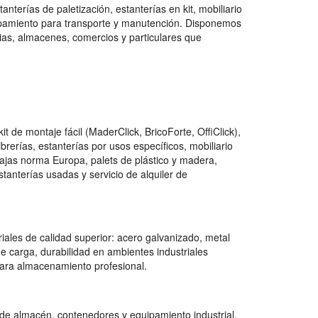
nterías de paletización, estanterías en kit, mobiliario
quipamiento para transporte y manutención. Disponemos
as, almacenes, comercios y particulares que
de montaje fácil (MaderClick, BricoForte, OffiClick),
ibrerías, estanterías por usos específicos, mobiliario
cajas norma Europa, palets de plástico y madera,
anterías usadas y servicio de alquiler de
iales de calidad superior: acero galvanizado, metal
e carga, durabilidad en ambientes industriales
para almacenamiento profesional.
 de almacén, contenedores y equipamiento industrial,