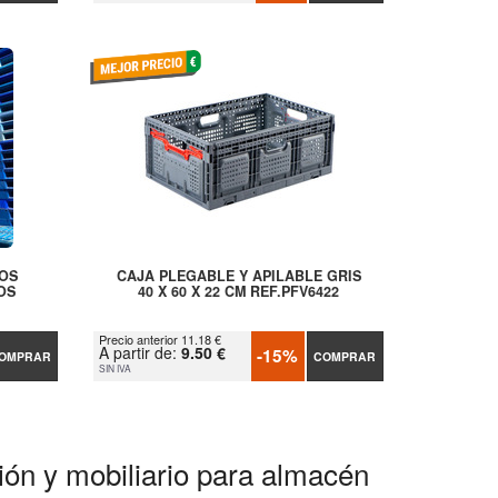
COS
CAJA PLEGABLE Y APILABLE GRIS
OS
40 X 60 X 22 CM REF.PFV6422
Precio anterior 11.18 €
A partir de:
9.50 €
-15%
OMPRAR
COMPRAR
SIN IVA
ción y mobiliario para almacén