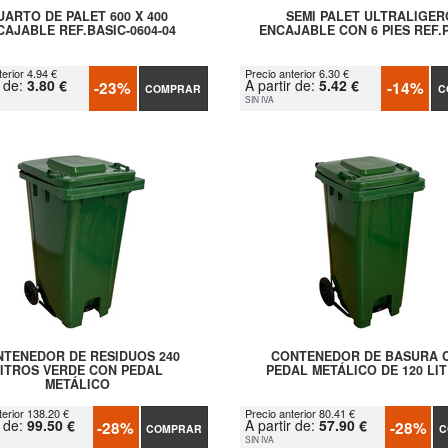
UARTO DE PALET 600 X 400
SEMI PALET ULTRALIGER
CAJABLE REF.BASIC-0604-04
ENCAJABLE CON 6 PIES REF.
erior 4.94 €
Precio anterior 6.30 €
r de:
3.80 €
A partir de:
5.42 €
-23%
-14%
COMPRAR
C
SIN IVA
TENEDOR DE RESIDUOS 240
CONTENEDOR DE BASURA 
LITROS VERDE CON PEDAL
PEDAL METÁLICO DE 120 LI
METÁLICO
terior 138.20 €
Precio anterior 80.41 €
r de:
99.50 €
A partir de:
57.90 €
-28%
-28%
COMPRAR
C
SIN IVA