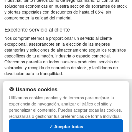
industrial, tanto nuevos como de segunda mano. Encontrarás
soluciones económicas en nuestra sección de sobrantes de stock
y ofertas especiales con descuentos de hasta el 85%, sin
comprometer la calidad del material.
Excelente servicio al cliente
Nos comprometemos a proporcionar un servicio al cliente
excepcional, asesorándote en la elección de las mejores
estanterías y soluciones de almacenamiento según los requisitos
específicos de tu almacén, industria o espacio comercial.
Ofrecemos garantía en todos nuestros productos, servicio de
valoración y recogida de sobrantes de stock, y facilidades de
devolución para tu tranquilidad.
🍪 Usamos cookies
POLÍTICA DE PRIVACIDAD
CAJAS
CONDICIONES DE USO
PALETS DE PLÁSTICO
Utilizamos cookies propias y de terceros para mejorar tu
CAMBIOS Y DEVOLUCIONES
MANUTENCIÓN
experiencia de navegación, analizar el tráfico del sitio y
CONTACTO
GESTIÓN DE RESIDUOS
personalizar el contenido. Puedes aceptar todas las cookies,
QUIENES SOMOS
PALETS
rechazarlas o gestionar tus preferencias de forma individual.
MAPA WEB
CONTENEDORES DE PLÁSTICO
PREGUNTAS FRECUENTES
LIQUIDACIÓN Y SOBRANTES
✓ Aceptar todas
INGRESA A TU CUENTA
LOTES DE NAVIDAD