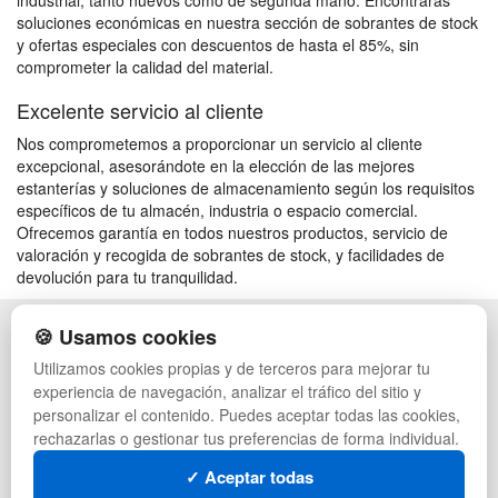
industrial, tanto nuevos como de segunda mano. Encontrarás
soluciones económicas en nuestra sección de sobrantes de stock
y ofertas especiales con descuentos de hasta el 85%, sin
comprometer la calidad del material.
Excelente servicio al cliente
Nos comprometemos a proporcionar un servicio al cliente
excepcional, asesorándote en la elección de las mejores
estanterías y soluciones de almacenamiento según los requisitos
específicos de tu almacén, industria o espacio comercial.
Ofrecemos garantía en todos nuestros productos, servicio de
valoración y recogida de sobrantes de stock, y facilidades de
devolución para tu tranquilidad.
🍪 Usamos cookies
POLÍTICA DE PRIVACIDAD
CAJAS
CONDICIONES DE USO
PALETS DE PLÁSTICO
Utilizamos cookies propias y de terceros para mejorar tu
CAMBIOS Y DEVOLUCIONES
MANUTENCIÓN
experiencia de navegación, analizar el tráfico del sitio y
CONTACTO
GESTIÓN DE RESIDUOS
personalizar el contenido. Puedes aceptar todas las cookies,
QUIENES SOMOS
PALETS
rechazarlas o gestionar tus preferencias de forma individual.
MAPA WEB
CONTENEDORES DE PLÁSTICO
PREGUNTAS FRECUENTES
LIQUIDACIÓN Y SOBRANTES
✓ Aceptar todas
INGRESA A TU CUENTA
LOTES DE NAVIDAD