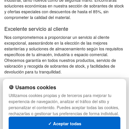
industrial, tanto nuevos como de segunda mano. Encontrarás
soluciones económicas en nuestra sección de sobrantes de stock
y ofertas especiales con descuentos de hasta el 85%, sin
comprometer la calidad del material.
Excelente servicio al cliente
Nos comprometemos a proporcionar un servicio al cliente
excepcional, asesorándote en la elección de las mejores
estanterías y soluciones de almacenamiento según los requisitos
específicos de tu almacén, industria o espacio comercial.
Ofrecemos garantía en todos nuestros productos, servicio de
valoración y recogida de sobrantes de stock, y facilidades de
devolución para tu tranquilidad.
🍪 Usamos cookies
POLÍTICA DE PRIVACIDAD
CAJAS
CONDICIONES DE USO
PALETS DE PLÁSTICO
Utilizamos cookies propias y de terceros para mejorar tu
CAMBIOS Y DEVOLUCIONES
MANUTENCIÓN
experiencia de navegación, analizar el tráfico del sitio y
CONTACTO
GESTIÓN DE RESIDUOS
personalizar el contenido. Puedes aceptar todas las cookies,
QUIENES SOMOS
PALETS
rechazarlas o gestionar tus preferencias de forma individual.
MAPA WEB
CONTENEDORES DE PLÁSTICO
PREGUNTAS FRECUENTES
LIQUIDACIÓN Y SOBRANTES
✓ Aceptar todas
INGRESA A TU CUENTA
LOTES DE NAVIDAD