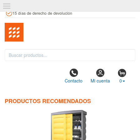
+34 961 106 146
info@estanteriaskit.com
Tienda física
15 días de derecho de devolución
Contacto
Mi cuenta
0
PRODUCTOS RECOMENDADOS