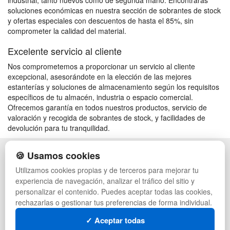
industrial, tanto nuevos como de segunda mano. Encontrarás
soluciones económicas en nuestra sección de sobrantes de stock
y ofertas especiales con descuentos de hasta el 85%, sin
comprometer la calidad del material.
Excelente servicio al cliente
Nos comprometemos a proporcionar un servicio al cliente
excepcional, asesorándote en la elección de las mejores
estanterías y soluciones de almacenamiento según los requisitos
específicos de tu almacén, industria o espacio comercial.
Ofrecemos garantía en todos nuestros productos, servicio de
valoración y recogida de sobrantes de stock, y facilidades de
devolución para tu tranquilidad.
🍪 Usamos cookies
POLÍTICA DE PRIVACIDAD
CAJAS
CONDICIONES DE USO
PALETS DE PLÁSTICO
Utilizamos cookies propias y de terceros para mejorar tu
CAMBIOS Y DEVOLUCIONES
MANUTENCIÓN
experiencia de navegación, analizar el tráfico del sitio y
CONTACTO
GESTIÓN DE RESIDUOS
personalizar el contenido. Puedes aceptar todas las cookies,
QUIENES SOMOS
PALETS
rechazarlas o gestionar tus preferencias de forma individual.
MAPA WEB
CONTENEDORES DE PLÁSTICO
PREGUNTAS FRECUENTES
LIQUIDACIÓN Y SOBRANTES
✓ Aceptar todas
INGRESA A TU CUENTA
LOTES DE NAVIDAD