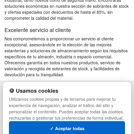
industrial, tanto nuevos como de segunda mano. Encontrarás
soluciones económicas en nuestra sección de sobrantes de stock
y ofertas especiales con descuentos de hasta el 85%, sin
comprometer la calidad del material.
Excelente servicio al cliente
Nos comprometemos a proporcionar un servicio al cliente
excepcional, asesorándote en la elección de las mejores
estanterías y soluciones de almacenamiento según los requisitos
específicos de tu almacén, industria o espacio comercial.
Ofrecemos garantía en todos nuestros productos, servicio de
valoración y recogida de sobrantes de stock, y facilidades de
devolución para tu tranquilidad.
🍪 Usamos cookies
POLÍTICA DE PRIVACIDAD
CAJAS
CONDICIONES DE USO
PALETS DE PLÁSTICO
Utilizamos cookies propias y de terceros para mejorar tu
CAMBIOS Y DEVOLUCIONES
MANUTENCIÓN
experiencia de navegación, analizar el tráfico del sitio y
CONTACTO
GESTIÓN DE RESIDUOS
personalizar el contenido. Puedes aceptar todas las cookies,
QUIENES SOMOS
PALETS
rechazarlas o gestionar tus preferencias de forma individual.
MAPA WEB
CONTENEDORES DE PLÁSTICO
PREGUNTAS FRECUENTES
LIQUIDACIÓN Y SOBRANTES
✓ Aceptar todas
INGRESA A TU CUENTA
LOTES DE NAVIDAD