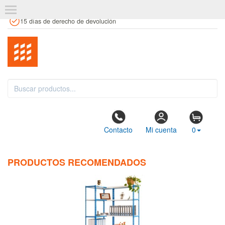
+34 961 106 146
info@estanteriaskit.com
Tienda física
15 días de derecho de devolución
Contacto
Mi cuenta
0
PRODUCTOS RECOMENDADOS