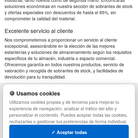
industrial, tanto nuevos como de segunda mano. Encontrarás
soluciones económicas en nuestra sección de sobrantes de stock
y ofertas especiales con descuentos de hasta el 85%, sin
comprometer la calidad del material.
Excelente servicio al cliente
Nos comprometemos a proporcionar un servicio al cliente
excepcional, asesorándote en la elección de las mejores
estanterías y soluciones de almacenamiento según los requisitos
específicos de tu almacén, industria o espacio comercial.
Ofrecemos garantía en todos nuestros productos, servicio de
valoración y recogida de sobrantes de stock, y facilidades de
devolución para tu tranquilidad.
🍪 Usamos cookies
POLÍTICA DE PRIVACIDAD
CAJAS
CONDICIONES DE USO
PALETS DE PLÁSTICO
Utilizamos cookies propias y de terceros para mejorar tu
CAMBIOS Y DEVOLUCIONES
MANUTENCIÓN
experiencia de navegación, analizar el tráfico del sitio y
CONTACTO
GESTIÓN DE RESIDUOS
personalizar el contenido. Puedes aceptar todas las cookies,
QUIENES SOMOS
PALETS
rechazarlas o gestionar tus preferencias de forma individual.
MAPA WEB
CONTENEDORES DE PLÁSTICO
PREGUNTAS FRECUENTES
LIQUIDACIÓN Y SOBRANTES
✓ Aceptar todas
INGRESA A TU CUENTA
LOTES DE NAVIDAD