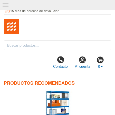
+34 961 106 146
info@estanteriaskit.com
Tienda física
15 días de derecho de devolución
Contacto
Mi cuenta
0
PRODUCTOS RECOMENDADOS