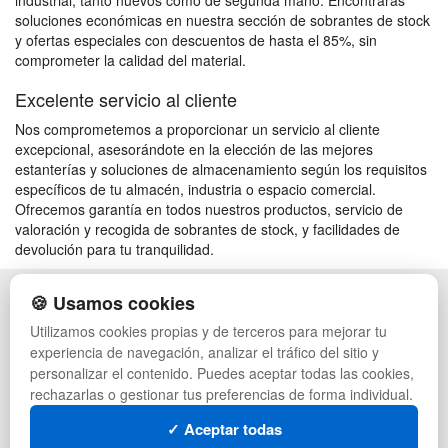
industrial, tanto nuevos como de segunda mano. Encontrarás
soluciones económicas en nuestra sección de sobrantes de stock
y ofertas especiales con descuentos de hasta el 85%, sin
comprometer la calidad del material.
Excelente servicio al cliente
Nos comprometemos a proporcionar un servicio al cliente
excepcional, asesorándote en la elección de las mejores
estanterías y soluciones de almacenamiento según los requisitos
específicos de tu almacén, industria o espacio comercial.
Ofrecemos garantía en todos nuestros productos, servicio de
valoración y recogida de sobrantes de stock, y facilidades de
devolución para tu tranquilidad.
🍪 Usamos cookies
POLÍTICA DE PRIVACIDAD
CAJAS
CONDICIONES DE USO
PALETS DE PLÁSTICO
Utilizamos cookies propias y de terceros para mejorar tu
CAMBIOS Y DEVOLUCIONES
MANUTENCIÓN
experiencia de navegación, analizar el tráfico del sitio y
CONTACTO
GESTIÓN DE RESIDUOS
personalizar el contenido. Puedes aceptar todas las cookies,
QUIENES SOMOS
PALETS
rechazarlas o gestionar tus preferencias de forma individual.
MAPA WEB
CONTENEDORES DE PLÁSTICO
PREGUNTAS FRECUENTES
LIQUIDACIÓN Y SOBRANTES
✓ Aceptar todas
INGRESA A TU CUENTA
LOTES DE NAVIDAD