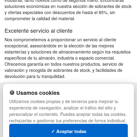
industrial, tanto nuevos como de segunda mano. Encontrarás
soluciones económicas en nuestra sección de sobrantes de stock
y ofertas especiales con descuentos de hasta el 85%, sin
comprometer la calidad del material.
Excelente servicio al cliente
Nos comprometemos a proporcionar un servicio al cliente
excepcional, asesorándote en la elección de las mejores
estanterías y soluciones de almacenamiento según los requisitos
específicos de tu almacén, industria o espacio comercial.
Ofrecemos garantía en todos nuestros productos, servicio de
valoración y recogida de sobrantes de stock, y facilidades de
devolución para tu tranquilidad.
🍪 Usamos cookies
POLÍTICA DE PRIVACIDAD
CAJAS
CONDICIONES DE USO
PALETS DE PLÁSTICO
Utilizamos cookies propias y de terceros para mejorar tu
CAMBIOS Y DEVOLUCIONES
MANUTENCIÓN
experiencia de navegación, analizar el tráfico del sitio y
CONTACTO
GESTIÓN DE RESIDUOS
personalizar el contenido. Puedes aceptar todas las cookies,
QUIENES SOMOS
PALETS
rechazarlas o gestionar tus preferencias de forma individual.
MAPA WEB
CONTENEDORES DE PLÁSTICO
PREGUNTAS FRECUENTES
LIQUIDACIÓN Y SOBRANTES
✓ Aceptar todas
INGRESA A TU CUENTA
LOTES DE NAVIDAD