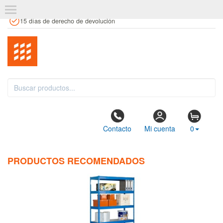
+34 961 106 146
info@estanteriaskit.com
Tienda física
15 días de derecho de devolución
Contacto
Mi cuenta
0
PRODUCTOS RECOMENDADOS