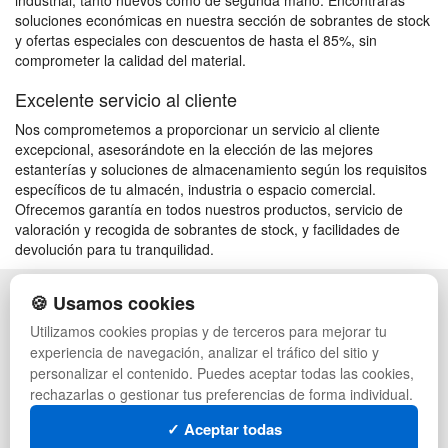
industrial, tanto nuevos como de segunda mano. Encontrarás
soluciones económicas en nuestra sección de sobrantes de stock
y ofertas especiales con descuentos de hasta el 85%, sin
comprometer la calidad del material.
Excelente servicio al cliente
Nos comprometemos a proporcionar un servicio al cliente
excepcional, asesorándote en la elección de las mejores
estanterías y soluciones de almacenamiento según los requisitos
específicos de tu almacén, industria o espacio comercial.
Ofrecemos garantía en todos nuestros productos, servicio de
valoración y recogida de sobrantes de stock, y facilidades de
devolución para tu tranquilidad.
🍪 Usamos cookies
POLÍTICA DE PRIVACIDAD
CAJAS
CONDICIONES DE USO
PALETS DE PLÁSTICO
Utilizamos cookies propias y de terceros para mejorar tu
CAMBIOS Y DEVOLUCIONES
MANUTENCIÓN
experiencia de navegación, analizar el tráfico del sitio y
CONTACTO
GESTIÓN DE RESIDUOS
personalizar el contenido. Puedes aceptar todas las cookies,
QUIENES SOMOS
PALETS
rechazarlas o gestionar tus preferencias de forma individual.
MAPA WEB
CONTENEDORES DE PLÁSTICO
PREGUNTAS FRECUENTES
LIQUIDACIÓN Y SOBRANTES
✓ Aceptar todas
INGRESA A TU CUENTA
LOTES DE NAVIDAD