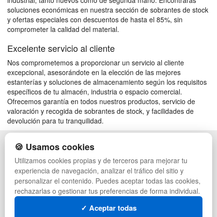
industrial, tanto nuevos como de segunda mano. Encontrarás
soluciones económicas en nuestra sección de sobrantes de stock
y ofertas especiales con descuentos de hasta el 85%, sin
comprometer la calidad del material.
Excelente servicio al cliente
Nos comprometemos a proporcionar un servicio al cliente
excepcional, asesorándote en la elección de las mejores
estanterías y soluciones de almacenamiento según los requisitos
específicos de tu almacén, industria o espacio comercial.
Ofrecemos garantía en todos nuestros productos, servicio de
valoración y recogida de sobrantes de stock, y facilidades de
devolución para tu tranquilidad.
🍪 Usamos cookies
POLÍTICA DE PRIVACIDAD
CAJAS
CONDICIONES DE USO
PALETS DE PLÁSTICO
Utilizamos cookies propias y de terceros para mejorar tu
CAMBIOS Y DEVOLUCIONES
MANUTENCIÓN
experiencia de navegación, analizar el tráfico del sitio y
CONTACTO
GESTIÓN DE RESIDUOS
personalizar el contenido. Puedes aceptar todas las cookies,
QUIENES SOMOS
PALETS
rechazarlas o gestionar tus preferencias de forma individual.
MAPA WEB
CONTENEDORES DE PLÁSTICO
PREGUNTAS FRECUENTES
LIQUIDACIÓN Y SOBRANTES
✓ Aceptar todas
INGRESA A TU CUENTA
LOTES DE NAVIDAD