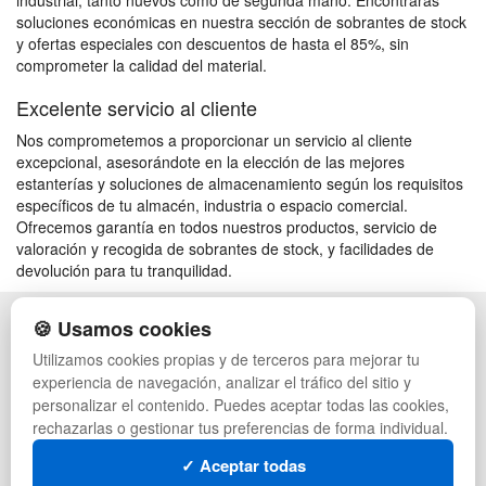
industrial, tanto nuevos como de segunda mano. Encontrarás
soluciones económicas en nuestra sección de sobrantes de stock
y ofertas especiales con descuentos de hasta el 85%, sin
comprometer la calidad del material.
Excelente servicio al cliente
Nos comprometemos a proporcionar un servicio al cliente
excepcional, asesorándote en la elección de las mejores
estanterías y soluciones de almacenamiento según los requisitos
específicos de tu almacén, industria o espacio comercial.
Ofrecemos garantía en todos nuestros productos, servicio de
valoración y recogida de sobrantes de stock, y facilidades de
devolución para tu tranquilidad.
🍪 Usamos cookies
POLÍTICA DE PRIVACIDAD
CAJAS
CONDICIONES DE USO
PALETS DE PLÁSTICO
Utilizamos cookies propias y de terceros para mejorar tu
CAMBIOS Y DEVOLUCIONES
MANUTENCIÓN
experiencia de navegación, analizar el tráfico del sitio y
CONTACTO
GESTIÓN DE RESIDUOS
personalizar el contenido. Puedes aceptar todas las cookies,
QUIENES SOMOS
PALETS
rechazarlas o gestionar tus preferencias de forma individual.
MAPA WEB
CONTENEDORES DE PLÁSTICO
PREGUNTAS FRECUENTES
LIQUIDACIÓN Y SOBRANTES
✓ Aceptar todas
INGRESA A TU CUENTA
LOTES DE NAVIDAD