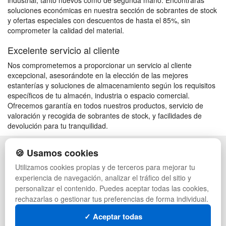
industrial, tanto nuevos como de segunda mano. Encontrarás
soluciones económicas en nuestra sección de sobrantes de stock
y ofertas especiales con descuentos de hasta el 85%, sin
comprometer la calidad del material.
Excelente servicio al cliente
Nos comprometemos a proporcionar un servicio al cliente
excepcional, asesorándote en la elección de las mejores
estanterías y soluciones de almacenamiento según los requisitos
específicos de tu almacén, industria o espacio comercial.
Ofrecemos garantía en todos nuestros productos, servicio de
valoración y recogida de sobrantes de stock, y facilidades de
devolución para tu tranquilidad.
🍪 Usamos cookies
POLÍTICA DE PRIVACIDAD
CAJAS
CONDICIONES DE USO
PALETS DE PLÁSTICO
Utilizamos cookies propias y de terceros para mejorar tu
CAMBIOS Y DEVOLUCIONES
MANUTENCIÓN
experiencia de navegación, analizar el tráfico del sitio y
CONTACTO
GESTIÓN DE RESIDUOS
personalizar el contenido. Puedes aceptar todas las cookies,
QUIENES SOMOS
PALETS
rechazarlas o gestionar tus preferencias de forma individual.
MAPA WEB
CONTENEDORES DE PLÁSTICO
PREGUNTAS FRECUENTES
LIQUIDACIÓN Y SOBRANTES
✓ Aceptar todas
INGRESA A TU CUENTA
LOTES DE NAVIDAD