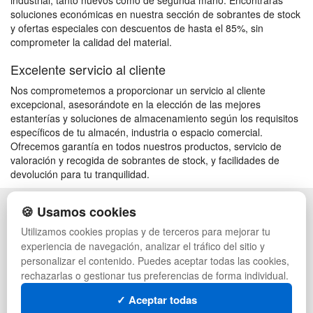
industrial, tanto nuevos como de segunda mano. Encontrarás
soluciones económicas en nuestra sección de sobrantes de stock
y ofertas especiales con descuentos de hasta el 85%, sin
comprometer la calidad del material.
Excelente servicio al cliente
Nos comprometemos a proporcionar un servicio al cliente
excepcional, asesorándote en la elección de las mejores
estanterías y soluciones de almacenamiento según los requisitos
específicos de tu almacén, industria o espacio comercial.
Ofrecemos garantía en todos nuestros productos, servicio de
valoración y recogida de sobrantes de stock, y facilidades de
devolución para tu tranquilidad.
🍪 Usamos cookies
POLÍTICA DE PRIVACIDAD
CAJAS
CONDICIONES DE USO
PALETS DE PLÁSTICO
Utilizamos cookies propias y de terceros para mejorar tu
CAMBIOS Y DEVOLUCIONES
MANUTENCIÓN
experiencia de navegación, analizar el tráfico del sitio y
CONTACTO
GESTIÓN DE RESIDUOS
personalizar el contenido. Puedes aceptar todas las cookies,
QUIENES SOMOS
PALETS
rechazarlas o gestionar tus preferencias de forma individual.
MAPA WEB
CONTENEDORES DE PLÁSTICO
PREGUNTAS FRECUENTES
LIQUIDACIÓN Y SOBRANTES
✓ Aceptar todas
INGRESA A TU CUENTA
LOTES DE NAVIDAD