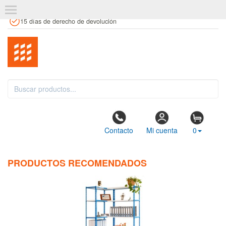
+34 961 106 146
info@estanteriaskit.com
Tienda física
15 días de derecho de devolución
Contacto
Mi cuenta
0
PRODUCTOS RECOMENDADOS