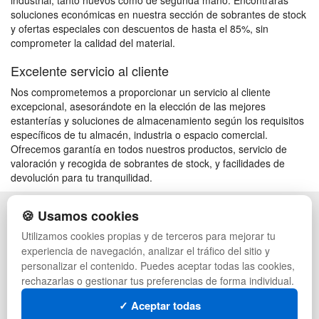
industrial, tanto nuevos como de segunda mano. Encontrarás
soluciones económicas en nuestra sección de sobrantes de stock
y ofertas especiales con descuentos de hasta el 85%, sin
comprometer la calidad del material.
Excelente servicio al cliente
Nos comprometemos a proporcionar un servicio al cliente
excepcional, asesorándote en la elección de las mejores
estanterías y soluciones de almacenamiento según los requisitos
específicos de tu almacén, industria o espacio comercial.
Ofrecemos garantía en todos nuestros productos, servicio de
valoración y recogida de sobrantes de stock, y facilidades de
devolución para tu tranquilidad.
🍪 Usamos cookies
POLÍTICA DE PRIVACIDAD
CAJAS
CONDICIONES DE USO
PALETS DE PLÁSTICO
Utilizamos cookies propias y de terceros para mejorar tu
CAMBIOS Y DEVOLUCIONES
MANUTENCIÓN
experiencia de navegación, analizar el tráfico del sitio y
CONTACTO
GESTIÓN DE RESIDUOS
personalizar el contenido. Puedes aceptar todas las cookies,
QUIENES SOMOS
PALETS
rechazarlas o gestionar tus preferencias de forma individual.
MAPA WEB
CONTENEDORES DE PLÁSTICO
PREGUNTAS FRECUENTES
LIQUIDACIÓN Y SOBRANTES
✓ Aceptar todas
INGRESA A TU CUENTA
LOTES DE NAVIDAD