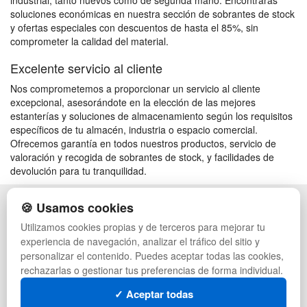
industrial, tanto nuevos como de segunda mano. Encontrarás
soluciones económicas en nuestra sección de sobrantes de stock
y ofertas especiales con descuentos de hasta el 85%, sin
comprometer la calidad del material.
Excelente servicio al cliente
Nos comprometemos a proporcionar un servicio al cliente
excepcional, asesorándote en la elección de las mejores
estanterías y soluciones de almacenamiento según los requisitos
específicos de tu almacén, industria o espacio comercial.
Ofrecemos garantía en todos nuestros productos, servicio de
valoración y recogida de sobrantes de stock, y facilidades de
devolución para tu tranquilidad.
🍪 Usamos cookies
POLÍTICA DE PRIVACIDAD
CAJAS
CONDICIONES DE USO
PALETS DE PLÁSTICO
Utilizamos cookies propias y de terceros para mejorar tu
CAMBIOS Y DEVOLUCIONES
MANUTENCIÓN
experiencia de navegación, analizar el tráfico del sitio y
CONTACTO
GESTIÓN DE RESIDUOS
personalizar el contenido. Puedes aceptar todas las cookies,
QUIENES SOMOS
PALETS
rechazarlas o gestionar tus preferencias de forma individual.
MAPA WEB
CONTENEDORES DE PLÁSTICO
PREGUNTAS FRECUENTES
LIQUIDACIÓN Y SOBRANTES
✓ Aceptar todas
INGRESA A TU CUENTA
LOTES DE NAVIDAD