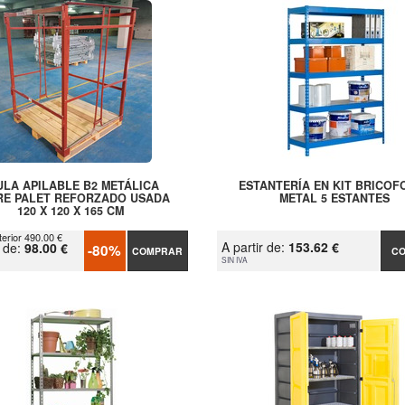
ULA APILABLE B2 METÁLICA
ESTANTERÍA EN KIT BRICOF
RE PALET REFORZADO USADA
METAL 5 ESTANTES
120 X 120 X 165 CM
terior 490.00 €
A partir de:
153.62 €
r de:
98.00 €
-80%
COMPRAR
C
SIN IVA