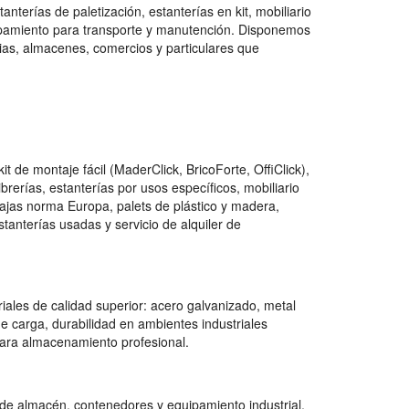
nterías de paletización, estanterías en kit, mobiliario
quipamiento para transporte y manutención. Disponemos
as, almacenes, comercios y particulares que
de montaje fácil (MaderClick, BricoForte, OffiClick),
ibrerías, estanterías por usos específicos, mobiliario
cajas norma Europa, palets de plástico y madera,
anterías usadas y servicio de alquiler de
iales de calidad superior: acero galvanizado, metal
e carga, durabilidad en ambientes industriales
para almacenamiento profesional.
 de almacén, contenedores y equipamiento industrial,