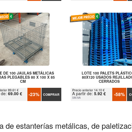
E DE 100 JAULAS METÁLICAS
LOTE 100 PALETS PLÁSTI
AS PLEGABLES 80 X 100 X 85
80X120 USADOS REJILLAD
CM
CERRADOS
terior 89.61 €
Precio anterior 14.10 €
r de:
69.00 €
A partir de:
5.92 €
-23%
-58%
COMPRAR
C
SIN IVA
a de estanterías metálicas, de paletiza