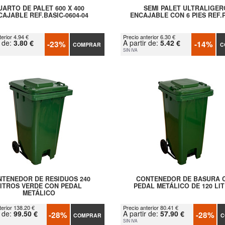
UARTO DE PALET 600 X 400
SEMI PALET ULTRALIGER
CAJABLE REF.BASIC-0604-04
ENCAJABLE CON 6 PIES REF.
erior 4.94 €
Precio anterior 6.30 €
r de:
3.80 €
A partir de:
5.42 €
-23%
-14%
COMPRAR
C
SIN IVA
TENEDOR DE RESIDUOS 240
CONTENEDOR DE BASURA 
LITROS VERDE CON PEDAL
PEDAL METÁLICO DE 120 LI
METÁLICO
terior 138.20 €
Precio anterior 80.41 €
r de:
99.50 €
A partir de:
57.90 €
-28%
-28%
COMPRAR
C
SIN IVA