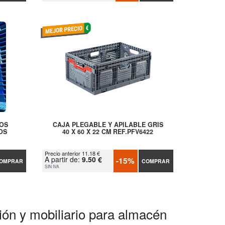
COS
CAJA PLEGABLE Y APILABLE GRIS
OS
40 X 60 X 22 CM REF.PFV6422
Precio anterior 11.18 €
A partir de:
9.50 €
-15%
OMPRAR
COMPRAR
SIN IVA
ción y mobiliario para almacén