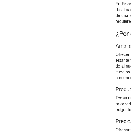
En Estan
de almac
de una a
requiere
¿Por 
Amplia
Ofrecemo
estanter
de almac
cubetos 
contene
Produc
Todas nu
reforzad
exigente
Precio
Ofrecemo