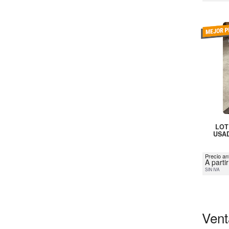
LOT
USAD
Precio an
A parti
SIN IVA
Vent