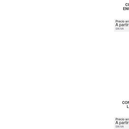
C
EN
Precio ant
A parti
SIN IVA
CON
Precio an
A parti
SIN IVA