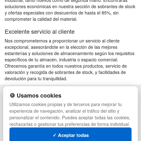
industrial, tanto nuevos como de segunda mano. Encontrarás
soluciones económicas en nuestra sección de sobrantes de stock
y ofertas especiales con descuentos de hasta el 85%, sin
comprometer la calidad del material.
Excelente servicio al cliente
Nos comprometemos a proporcionar un servicio al cliente
excepcional, asesorándote en la elección de las mejores
estanterías y soluciones de almacenamiento según los requisitos
específicos de tu almacén, industria o espacio comercial.
Ofrecemos garantía en todos nuestros productos, servicio de
valoración y recogida de sobrantes de stock, y facilidades de
devolución para tu tranquilidad.
🍪 Usamos cookies
POLÍTICA DE PRIVACIDAD
CAJAS
CONDICIONES DE USO
PALETS DE PLÁSTICO
Utilizamos cookies propias y de terceros para mejorar tu
CAMBIOS Y DEVOLUCIONES
MANUTENCIÓN
experiencia de navegación, analizar el tráfico del sitio y
CONTACTO
GESTIÓN DE RESIDUOS
personalizar el contenido. Puedes aceptar todas las cookies,
QUIENES SOMOS
PALETS
rechazarlas o gestionar tus preferencias de forma individual.
MAPA WEB
CONTENEDORES DE PLÁSTICO
PREGUNTAS FRECUENTES
LIQUIDACIÓN Y SOBRANTES
✓ Aceptar todas
INGRESA A TU CUENTA
LOTES DE NAVIDAD