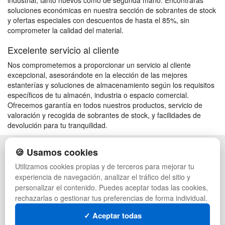
industrial, tanto nuevos como de segunda mano. Encontrarás
soluciones económicas en nuestra sección de sobrantes de stock
y ofertas especiales con descuentos de hasta el 85%, sin
comprometer la calidad del material.
Excelente servicio al cliente
Nos comprometemos a proporcionar un servicio al cliente
excepcional, asesorándote en la elección de las mejores
estanterías y soluciones de almacenamiento según los requisitos
específicos de tu almacén, industria o espacio comercial.
Ofrecemos garantía en todos nuestros productos, servicio de
valoración y recogida de sobrantes de stock, y facilidades de
devolución para tu tranquilidad.
🍪 Usamos cookies
POLÍTICA DE PRIVACIDAD
CAJAS
CONDICIONES DE USO
PALETS DE PLÁSTICO
Utilizamos cookies propias y de terceros para mejorar tu
CAMBIOS Y DEVOLUCIONES
MANUTENCIÓN
experiencia de navegación, analizar el tráfico del sitio y
CONTACTO
GESTIÓN DE RESIDUOS
personalizar el contenido. Puedes aceptar todas las cookies,
QUIENES SOMOS
PALETS
rechazarlas o gestionar tus preferencias de forma individual.
MAPA WEB
CONTENEDORES DE PLÁSTICO
PREGUNTAS FRECUENTES
LIQUIDACIÓN Y SOBRANTES
✓ Aceptar todas
INGRESA A TU CUENTA
LOTES DE NAVIDAD