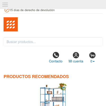
+34 961 106 146
info@estanteriaskit.com
Tienda física
15 días de derecho de devolución
Contacto
Mi cuenta
0
PRODUCTOS RECOMENDADOS