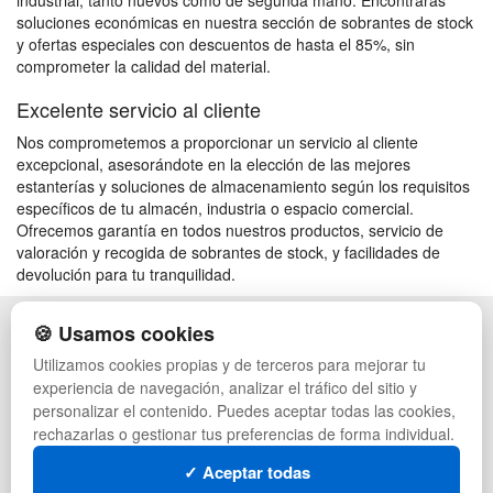
industrial, tanto nuevos como de segunda mano. Encontrarás
soluciones económicas en nuestra sección de sobrantes de stock
y ofertas especiales con descuentos de hasta el 85%, sin
comprometer la calidad del material.
Excelente servicio al cliente
Nos comprometemos a proporcionar un servicio al cliente
excepcional, asesorándote en la elección de las mejores
estanterías y soluciones de almacenamiento según los requisitos
específicos de tu almacén, industria o espacio comercial.
Ofrecemos garantía en todos nuestros productos, servicio de
valoración y recogida de sobrantes de stock, y facilidades de
devolución para tu tranquilidad.
🍪 Usamos cookies
POLÍTICA DE PRIVACIDAD
CAJAS
CONDICIONES DE USO
PALETS DE PLÁSTICO
Utilizamos cookies propias y de terceros para mejorar tu
CAMBIOS Y DEVOLUCIONES
MANUTENCIÓN
experiencia de navegación, analizar el tráfico del sitio y
CONTACTO
GESTIÓN DE RESIDUOS
personalizar el contenido. Puedes aceptar todas las cookies,
QUIENES SOMOS
PALETS
rechazarlas o gestionar tus preferencias de forma individual.
MAPA WEB
CONTENEDORES DE PLÁSTICO
PREGUNTAS FRECUENTES
LIQUIDACIÓN Y SOBRANTES
✓ Aceptar todas
INGRESA A TU CUENTA
LOTES DE NAVIDAD